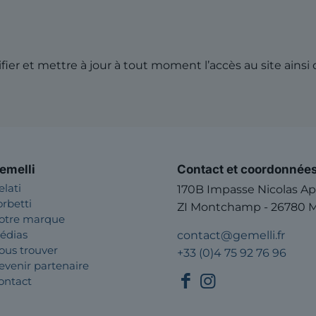
fier et mettre à jour à tout moment l’accès au site ainsi
emelli
Contact et coordonnée
elati
170B Impasse Nicolas Ap
orbetti
ZI Montchamp - 26780 M
otre marque
édias
contact@gemelli.fr
ous trouver
+33 (0)4 75 92 76 96
evenir partenaire
ontact