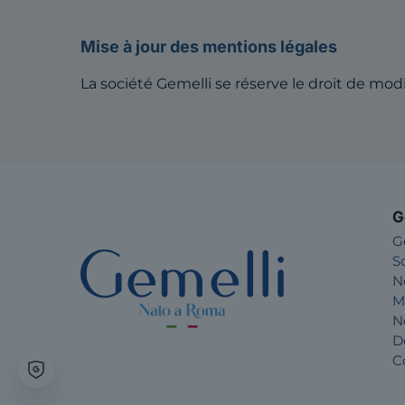
Mise à jour des mentions légales
La société Gemelli se réserve le droit de modi
G
G
S
N
M
N
D
C