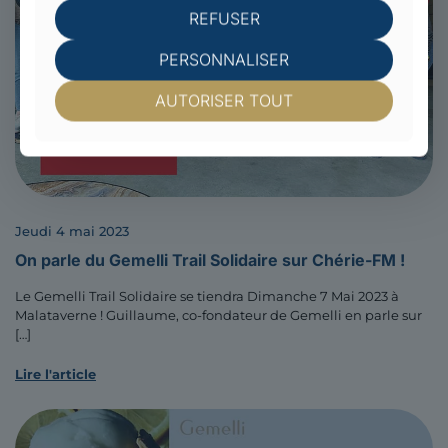
REFUSER
PERSONNALISER
AUTORISER TOUT
jeudi 4 mai 2023
On parle du Gemelli Trail Solidaire sur Chérie-FM !
Le Gemelli Trail Solidaire se tiendra Dimanche 7 Mai 2023 à
Malataverne ! Guillaume, co-fondateur de Gemelli en parle sur
[…]
Lire l'article