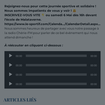
Rejoignez-nous pour cette journée sportive et solidaire !
Nous sommes impatients de vous y voir !
INSCRIVEZ-VOUS VITE
ou samedi 6 Mai dès 16h devant
l’école de Malataverne.
https://www.le-sportif.com/Calenda…/CalendarDetail.aspx…
Nous sommes heureux de partager avec vous notre passage à
la radio Chérie-FM pour parler de ce bel évènement qui nous
attend dimanche !
À réécouter en cliquant ci-dessous :
Lecteur
00:00
00:00
audio
Lecteur
00:00
00:00
audio
Lecteur
00:00
00:00
audio
Lecteur
00:00
00:00
audio
ARTICLES LIÉS