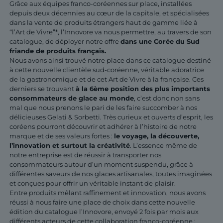
Grâce aux équipes franco-coréennes sur place, installées
depuis deux décennies au cœur de la capitale, et spécialisées
dans la vente de produits étrangers haut de gamme liée à
“l’Art de Vivre”*, l’Innovore va nous permettre, au travers de son
catalogue, de déployer notre offre
dans une Corée du Sud
friande de produits français.
Nous avons ainsi trouvé notre place dans ce catalogue destiné
à cette nouvelle clientèle sud-coréenne, véritable adoratrice
de la gastronomique et de cet Art de Vivre à la française. Ces
derniers se trouvant
à la 6ème position des plus importants
consommateurs de glace au monde
, c’est donc non sans
mal que nous prenons le pari de les faire succomber à nos
délicieuses Gelati & Sorbetti. Très curieux et ouverts d’esprit, les
coréens pourront découvrir et adhérer à l’histoire de notre
marque et de ses valeurs fortes :
le voyage, la découverte,
l’innovation et surtout la créativité
. L’essence même de
notre entreprise est de réussir à transporter nos
consommateurs autour d’un moment suspendu, grâce à
différentes saveurs de nos glaces artisanales, toutes imaginées
et conçues pour offrir un véritable instant de plaisir.
Entre produits mêlant raffinement et innovation, nous avons
réussi à nous faire une place de choix dans cette nouvelle
édition du catalogue l’Innovore, envoyé 2 fois par mois aux
différents acteurs de cette collaboration franco-coréenne :