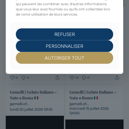
qui peuvent les combiner avec d'autres informations
que vous leur avez fournies ou qu'ils ont collectées lors
NOCCIOLA DEL
Gemelli x Châteaux de la
de votre utilisation de leurs services.
PIEMONTE IGP.
Drôme
Il y a des parfums qui
Nous sommes heureux
REFUSER
traversent les
de renouveler notre
générations.
La Nocciola
partenariat avec les
PERSONNALISER
en fait partie.
Une
**Châteaux de la
texture fondante, une
Drôme** et d'être
AUTORISER TOUT
intensité remarquable et
présents dans trois sites
toute la finesse de la...
emblématiques de...
0
0
21
0
Gemelli | Gelato Italiano –
Gemelli | Gelato Italiano –
Nato a Roma
Nato a Roma
gemelli.officiel
gemelli.officiel
mercredi 15 juillet 2026
lundi 20 juillet 2026 13h15
12h00