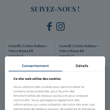
SUIVEZ-NOUS !
Gemelli | Gelato Italiano –
Gemelli | Gelato Italiano –
Nato a Roma
Nato a Roma
gemelli.officiel
gemelli.officiel
mardi 28 juillet 2026 16h58
mardi 21 juillet 2026 11h52
Consentement
Détails
Ce site web utilise des cookies
Nous utilisons des cookies pour personnaliser le
contenu et les publicités, pour fournir des
fonctionnalités de réseaux sociaux et pour analyser
notre trafic. Nous partageons également des
informations sur votre utilisation de notre site avec nos
partenaires de réseaux sociaux, de publicité et d'analyse,